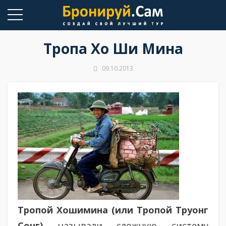
Skip
to
content
Тропа Хо Ши Мина
09.10.2013
Тропой Хошимина (или Тропой Труонг
Сонг)
называли сложную систему