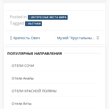
Posted in
ИНТЕРЕСНЫЕ МЕСТА МИРА
Tagged
ВЬЕТНАМ
Навигация
Крепость Овеч
Музей "Хрустальные миры Сваровски"
по
ПОПУЛЯРНЫЕ НАПРАВЛЕНИЯ
записям
ОТЕЛИ СОЧИ
Отели Анапы
ОТЕЛИ КРАСНОЙ ПОЛЯНЫ
Отели Ялты