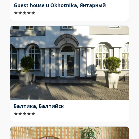
Guest house u Okhotnika, Янтарный
★
★
★
★
★
Балтика, Балтийск
★
★
★
★
★