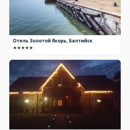
Отель Золотой Якорь, Балтийск
★
★
★
★
★