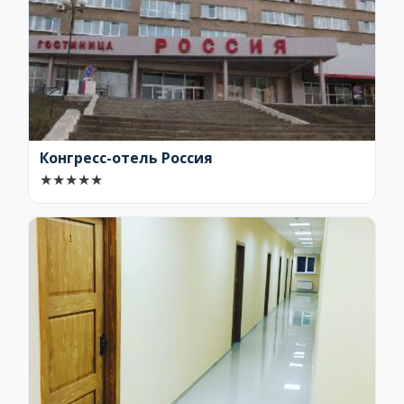
Конгресс-отель Россия
★
★
★
★
★