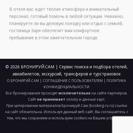
В отеле вас ждёт тёплая атмосфера и внимательный
персонал, готовый помочь в любой ситуации. Неважно,
планируете ли вы деловую поездку или отдых с семьёй,
гостиница Заря обеспечит вам комфортное
пребывание в этом замечательном городе.
© 2026 БРОНИРУЙ.САМ | Сервис поиска и подбора отелей,
авиабилетов, экскурсий, трансферов и турстраховок
О БРОНИРУЙ.САМ
|
СОГЛАШЕНИЕ С ПОЛЬЗОВАТЕЛЕМ
|
ПОЛИТИКА
КОНФИДЕНЦИАЛЬНОСТИ
Все бронирования проходят
исключительно
на сайте партнёров.
Сайт
не принимает
оплату и данные карт.
При цитировании материалов Бронируй.Сам (booking-ru.ru) ссылка
на сайт обязательна. Используя данный веб-сайт, Вы соглашаетесь с
тем, что мы сохраняем и используем cookies на Вашем устройстве.