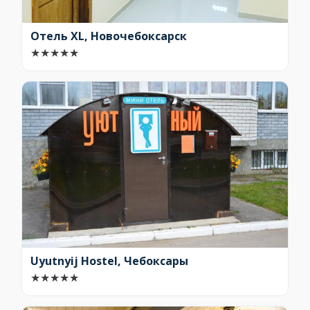
Отель XL, Новочебоксарск
★
★
★
★
★
Uyutnyij Hostel, Чебоксары
★
★
★
★
★