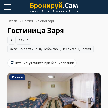
Skip
to
content
Отели
→
Россия
→
Чебоксары
Гостиница Заря
★
8.7 / 10
Хевешская Улица 34, Чебоксары, Чебоксары, Россия
Питание: уточните при бронировании
Отель