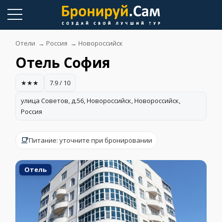
Skip
to
content
Отели
→
Россия
→
Новороссийск
Отель София
★★★
7.9 / 10
улица Советов, д.56, Новороссийск, Новороссийск,
Россия
Питание: уточните при бронировании
Отель