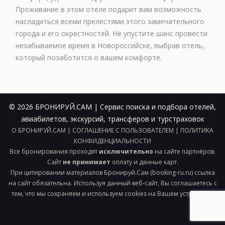
Проживание в этом отеле подарит вам возможность
насладиться всеми прелестями этого замечательного
города и его окрестностей. Не упустите шанс провести
незабываемое время в Новороссийске, выбрав отель,
который позаботится о вашем комфорте.
© 2026 БРОНИРУЙ.САМ | Сервис поиска и подбора отелей,
авиабилетов, экскурсий, трансферов и турстраховок
О БРОНИРУЙ.САМ
|
СОГЛАШЕНИЕ С ПОЛЬЗОВАТЕЛЕМ
|
ПОЛИТИКА
КОНФИДЕНЦИАЛЬНОСТИ
Все бронирования проходят
исключительно
на сайте партнёров.
Сайт
не принимает
оплату и данные карт.
При цитировании материалов Бронируй.Сам (booking-ru.ru) ссылка
на сайт обязательна. Используя данный веб-сайт, Вы соглашаетесь с
тем, что мы сохраняем и используем cookies на Вашем устройстве.