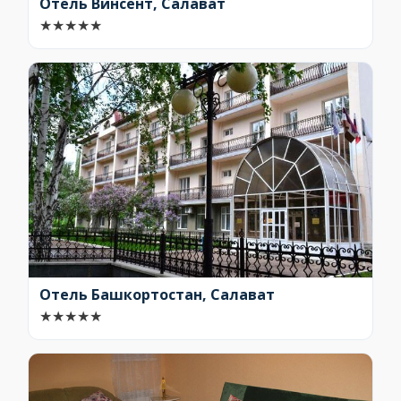
Отель Винсент, Салават
★
★
★
★
★
Отель Башкортостан, Салават
★
★
★
★
★