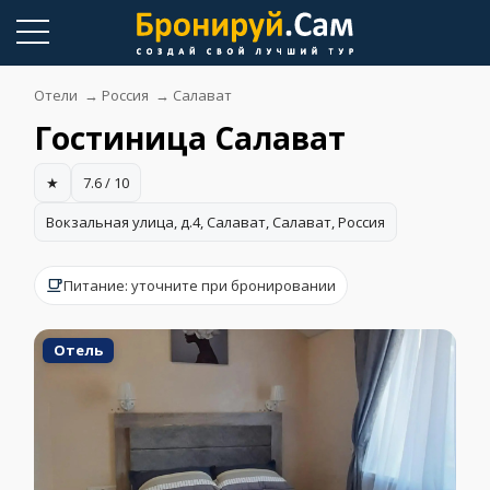
Skip
to
content
Отели
→
Россия
→
Салават
Гостиница Салават
★
7.6 / 10
Вокзальная улица, д.4, Салават, Салават, Россия
Питание: уточните при бронировании
Отель